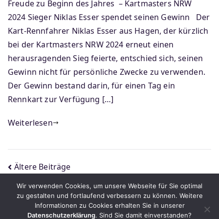
Freude zu Beginn des Jahres – Kartmasters NRW
2024 Sieger Niklas Esser spendet seinen Gewinn Der
Kart-Rennfahrer Niklas Esser aus Hagen, der kürzlich
bei der Kartmasters NRW 2024 erneut einen
herausragenden Sieg feierte, entschied sich, seinen
Gewinn nicht für persönliche Zwecke zu verwenden.
Der Gewinn bestand darin, für einen Tag ein
Rennkart zur Verfügung […]
Weiterlesen
Beitragsnavigation
Ältere Beiträge
Wir verwenden Cookies, um unsere Webseite für Sie optimal
zu gestalten und fortlaufend verbessern zu können. Weitere
Informationen zu Cookies erhalten Sie in unserer
Datenschutzerklärung
. Sind Sie damit einverstanden?