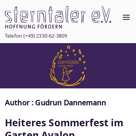
Zum
Inhalt
Ste
springen
Hoffnun
g
rnt
Telefon
(+49) 2330-62-3809
fördern
ale
r
e.V
.
Author :
Gudrun Dannemann
Heiteres Sommerfest im
Garten Avalon