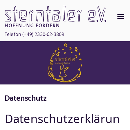
Zum
Inhalt
Ste
springen
Hoffnun
g
rnt
Telefon
(+49) 2330-62-3809
fördern
ale
r
e.V
.
Datenschutz
Datenschutzerklärun