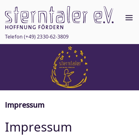
Zum
Inhalt
Ste
springen
Hoffnun
g
rnt
Telefon
(+49) 2330-62-3809
fördern
ale
r
e.V
.
Impressum
Impressum