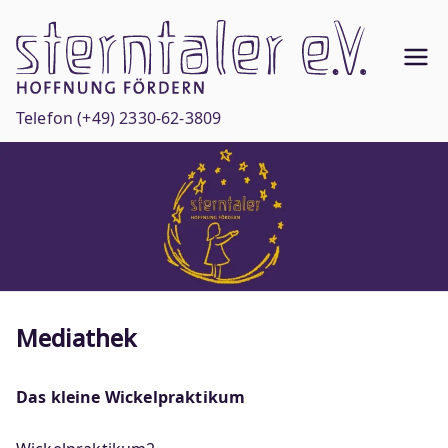
Zum
Inhalt
Ste
springen
Hoffnun
g
rnt
Telefon
(+49) 2330-62-3809
fördern
ale
r
e.V
.
Mediathek
Das kleine Wickelpraktikum