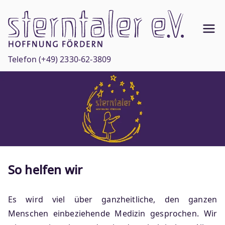
Zum
Inhalt
Ste
springen
Hoffnun
g
rnt
Telefon
(+49) 2330-62-3809
fördern
ale
r
e.V
.
So helfen wir
Es wird viel über ganzheitliche, den ganzen
Menschen einbeziehende Medizin gesprochen. Wir