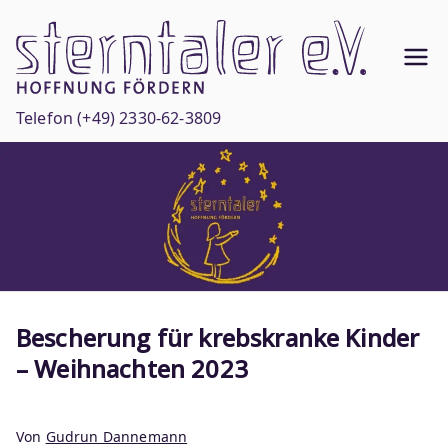
Zum
Inhalt
Ste
springen
Hoffnun
g
rnt
Telefon
(+49) 2330-62-3809
fördern
ale
r
e.V
.
Bescherung für krebskranke Kinder
– Weihnachten 2023
Von
Gudrun Dannemann