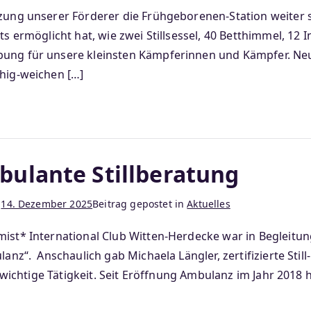
ützung unserer Förderer die Frühgeborenen-Station weiter
eits ermöglicht hat, wie zwei Stillsessel, 40 Betthimmel,
ebung für unsere kleinsten Kämpferinnen und Kämpfer. N
chig-weichen […]
bulante Stillberatung
m
14. Dezember 2025
Beitrag gepostet in
Aktuelles
mist* International Club Witten-Herdecke war in Begleit
lanz“. Anschaulich gab Michaela Längler, zertifizierte Sti
re wichtige Tätigkeit. Seit Eröffnung Ambulanz im Jahr 2018