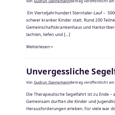
Von
Gudrun Dannemann
Beitrag veröffentlicht a
Ein Vierteljahrhundert Sterntaler-Lauf – 5
schwer kranker Kinder statt. Rund 200 Teiln
Gemeinschaftskrankenhaus und Harkortberg.
lachten, liefen und […]
Weiterlesen
Unvergessliche Segelf
Von
Gudrun Dannemann
Beitrag veröffentlicht a
Die Therapeutische Segelfahrt ist zu Ende –
Gemeinsam durften die Kinder und Jugendli
Herausforderungen erleben. Für viele war die