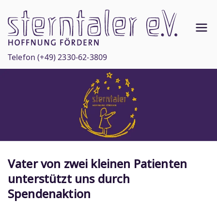
Zum
Inhalt
Ste
springen
Hoffnun
g
rnt
Telefon
(+49) 2330-62-3809
fördern
ale
r
e.V
.
Vater von zwei kleinen Patienten
unterstützt uns durch
Spendenaktion