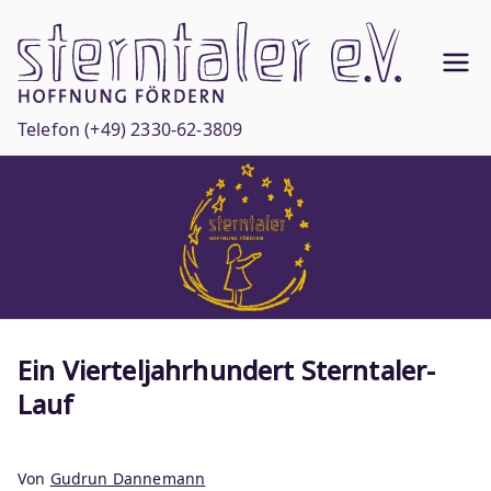
Zum
Inhalt
Ste
springen
Hoffnun
g
rnt
Telefon
(+49) 2330-62-3809
fördern
ale
r
e.V
.
Ein Vierteljahrhundert Sterntaler-
Lauf
Von
Gudrun Dannemann