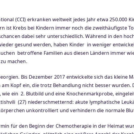
onal (CCI) erkranken weltweit jedes Jahr etwa 250.000 Ki
ern ist Krebs bei Kindern immer noch die zweithäufigste 
chancen dabei sehr unterschiedlich. Während in den hoch
 wieder gesund werden, haben Kinder in weniger entwicke
uchen betroffene Familien aus diesen Ländern immer wiede
h zu machen.
 Georgien. Bis Dezember 2017 entwickelte sich das kleine 
m Kopf ein, die trotz Behandlung nicht besser wurden.
 wie ein 2. Blutbild und eine Knochenmarkprobe, eingelei
ktishvili (27) niederschmetternd: akute lymphatische Leuk
örperchen unkontrolliert und verhindern die normale Blu
rmin für den Beginn der Chemotherapie in der Heimat wurd