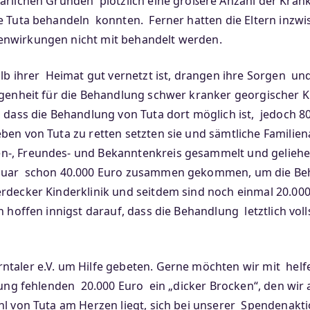
lärlichen Gründen plötzlich eine größere Anzahl der Kra
e Tuta behandeln konnten. Ferner hatten die Eltern inzwi
enwirkungen nicht mit behandelt werden.
alb ihrer Heimat gut vernetzt ist, drangen ihre Sorgen u
ngenheit für die Behandlung schwer kranker georgischer Ki
, dass die Behandlung von Tuta dort möglich ist, jedoch 8
ben von Tuta zu retten setzten sie und sämtliche Familien
n-, Freundes- und Bekanntenkreis gesammelt und geliehen
anuar schon 40.000 Euro zusammen gekommen, um die Beh
erdecker Kinderklinik und seitdem sind noch einmal 20.0
rn hoffen innigst darauf, dass die Behandlung letztlich v
taler e.V. um Hilfe gebeten. Gerne möchten wir mit helfe
ung fehlenden 20.000 Euro ein „dicker Brocken“, den wir a
l von Tuta am Herzen liegt, sich bei unserer Spendenaktio